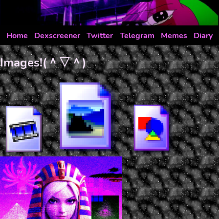
Home
Dexscreener
Twitter
Telegram
Memes
Diary
Images!(＾▽＾)